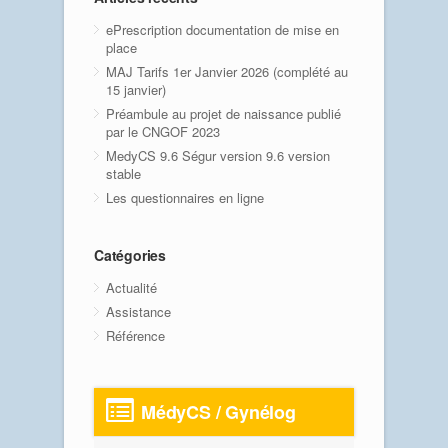
ePrescription documentation de mise en
place
MAJ Tarifs 1er Janvier 2026 (complété au
15 janvier)
Préambule au projet de naissance publié
par le CNGOF 2023
MedyCS 9.6 Ségur version 9.6 version
stable
Les questionnaires en ligne
Catégories
Actualité
Assistance
Référence
MédyCS / Gynélog