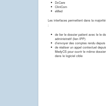
DxCare
CliniCom
eMed
Les interfaces permettent dans la majorit
:
de lier le dossier patient avec le le d
administratif (lien IPP)
d’envoyer des comptes rendu depui
de réaliser un appel contextuel depui
MedyCS pour ouvrir le même dossier 
dans le logiciel cible