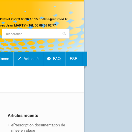
CPS et CV 03 65 96 15 15 hotline@altimed.fr
res Jean MARTY - Tél. 06 09 35 02 77
tance
Actualité
FAQ
FSE
Articles récents
ePrescription documentation de
mise en place