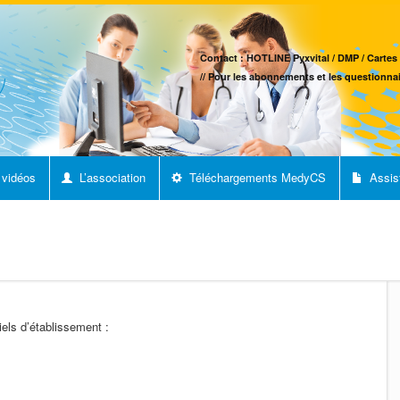
Contact : HOTLINE Pyxvital / DMP / Cartes 
// Pour les abonnements et les questionnai
 vidéos
L’association
Téléchargements MedyCS
Assis
els d’établissement :