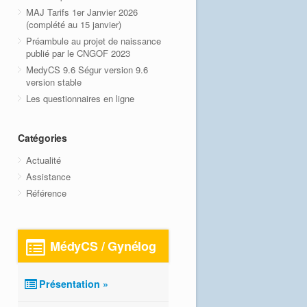
MAJ Tarifs 1er Janvier 2026
(complété au 15 janvier)
Préambule au projet de naissance
publié par le CNGOF 2023
MedyCS 9.6 Ségur version 9.6
version stable
Les questionnaires en ligne
Catégories
Actualité
Assistance
Référence
MédyCS / Gynélog
Présentation »