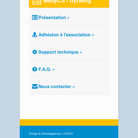
MédyCS / Gynélog
Présentation »
Adhésion à l'association »
Support technique »
F.A.Q. »
Nous contacter »
Design & Développement
123DEV