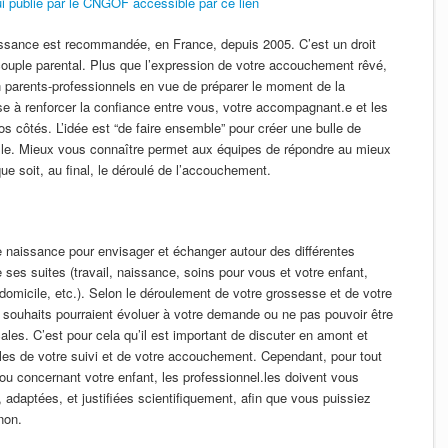
i publié par le CNGOF accessible par ce lien
aissance est recommandée, en France, depuis 2005. C’est un droit
ouple parental. Plus que l’expression de votre accouchement rêvé,
n parents-professionnels en vue de préparer le moment de la
ise à renforcer la confiance entre vous, votre accompagnant.e et les
os côtés. L’idée est “de faire ensemble” pour créer une bulle de
lle. Mieux vous connaître permet aux équipes de répondre au mieux
que soit, au final, le déroulé de l’accouchement.
de naissance pour envisager et échanger autour des différentes
ses suites (travail, naissance, soins pour vous et votre enfant,
 domicile, etc.). Selon le déroulement de votre grossesse et de votre
souhaits pourraient évoluer à votre demande ou ne pas pouvoir être
ales. C’est pour cela qu’il est important de discuter en amont et
bles de votre suivi et de votre accouchement. Cependant, pour tout
u concernant votre enfant, les professionnel.les doivent vous
 adaptées, et justifiées scientifiquement, afin que vous puissiez
non.