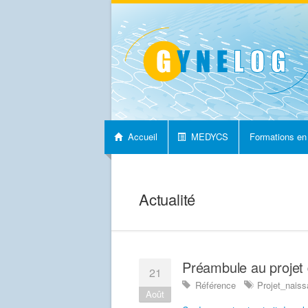
Accueil
MEDYCS
Formations en
Nous contacter
Actualité
Préambule au projet
21
Référence
Projet_nais
Août