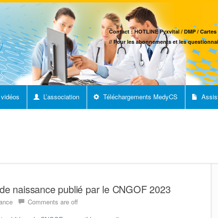
Contact : HOTLINE Pyxvital / DMP / Cartes 
// Pour les abonnements et les questionnai
 vidéos
L’association
Téléchargements MedyCS
Assis
 de naissance publié par le CNGOF 2023
sance
Comments are off