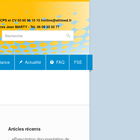
CPS et CV 03 65 96 15 15 hotline@altimed.fr
res Jean MARTY - Tél. 06 09 35 02 77
tance
Actualité
FAQ
FSE
Articles récents
ePrescription documentation de