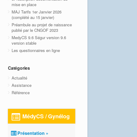
mise en place
MAJ Tarifs 1er Janvier 2026
(complété au 15 janvier)
Préambule au projet de naissance
publié par le CNGOF 2023
MedyCS 9.6 Ségur version 9.6
version stable
Les questionnaires en ligne
Catégories
Actualité
Assistance
Référence
MédyCS / Gynélog
Présentation »