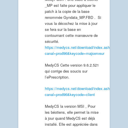
_MP est faite pour appliquer le
patch à la copie de la base
renommée Gyndata_MP.FBD . Si
vous la décochez la mise à jour
se fera sur la base en
contournant cette manœuvre de
sécurité.
https://medycs.net/download/index.ashx?
canal=prod96&keycode=majserveur
MedyCS Cette version 9.6.2.521
qui corrige des soucis sur
l’ePrescription.
https://medycs.net/download/index.ashx?
canal=prod96&keycode=client
MedyCS la version MSI , Pour
les béotiens, elle permet la mise
à jour quand MedyCS est déjà
installé. Elle est appréciée dans