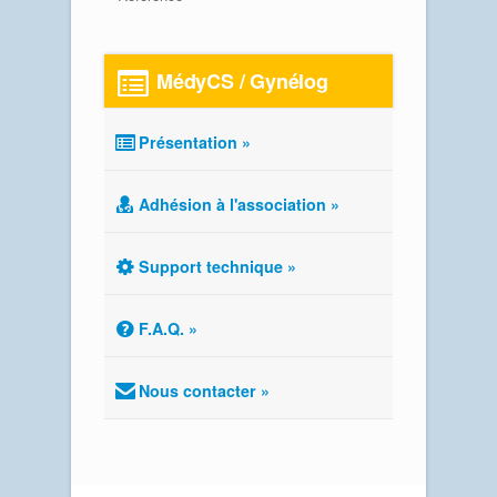
MédyCS / Gynélog
Présentation »
Adhésion à l'association »
Support technique »
F.A.Q. »
Nous contacter »