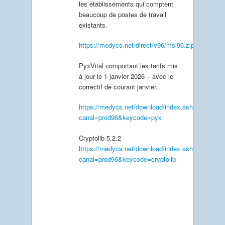
les établissements qui comptent
beaucoup de postes de travail
existants.
https://medycs.net/direct/v96/msi96.zip
PyxVital comportant les tarifs mis
à jour le 1 janvier 2026 – avec le
correctif de courant janvier.
https://medycs.net/download/index.ashx?
canal=prod96&keycode=pyx
Cryptolib 5.2.2
https://medycs.net/download/index.ashx?
canal=prod96&keycode=cryptolib