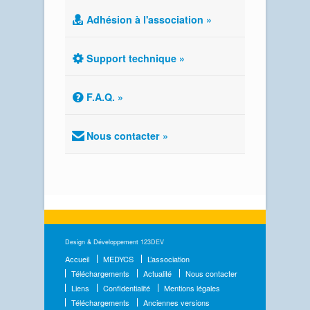
Adhésion à l'association »
Support technique »
F.A.Q. »
Nous contacter »
Design & Développement
123DEV
Accueil
MEDYCS
L’association
Téléchargements
Actualité
Nous contacter
Liens
Confidentialité
Mentions légales
Téléchargements
Anciennes versions