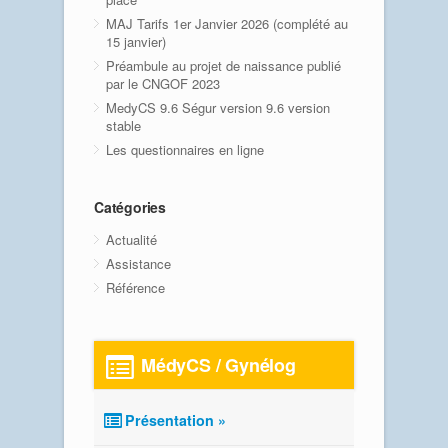
MAJ Tarifs 1er Janvier 2026 (complété au
15 janvier)
Préambule au projet de naissance publié
par le CNGOF 2023
MedyCS 9.6 Ségur version 9.6 version
stable
Les questionnaires en ligne
Catégories
Actualité
Assistance
Référence
MédyCS / Gynélog
Présentation »