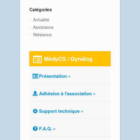
Catégories
Actualité
Assistance
Référence
MédyCS / Gynélog
Présentation »
Adhésion à l'association »
Support technique »
F.A.Q. »