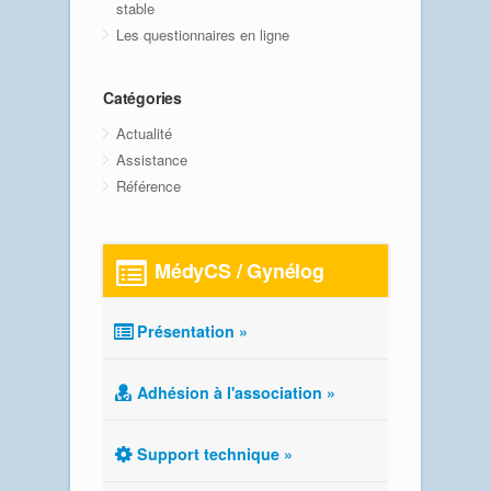
stable
Les questionnaires en ligne
Catégories
Actualité
Assistance
Référence
MédyCS / Gynélog
Présentation »
Adhésion à l'association »
Support technique »