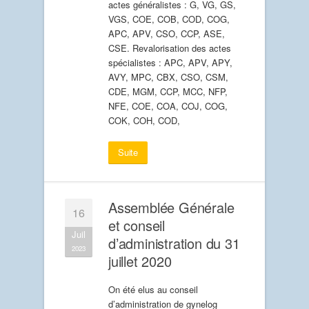
actes généralistes : G, VG, GS,
VGS, COE, COB, COD, COG,
APC, APV, CSO, CCP, ASE,
CSE. Revalorisation des actes
spécialistes : APC, APV, APY,
AVY, MPC, CBX, CSO, CSM,
CDE, MGM, CCP, MCC, NFP,
NFE, COE, COA, COJ, COG,
COK, COH, COD,
Suite
Assemblée Générale
16
et conseil
Juil
d’administration du 31
2023
juillet 2020
On été elus au conseil
d’administration de gynelog