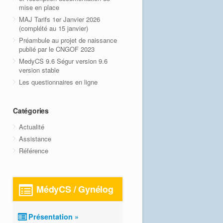
mise en place
MAJ Tarifs 1er Janvier 2026
(complété au 15 janvier)
Préambule au projet de naissance
publié par le CNGOF 2023
MedyCS 9.6 Ségur version 9.6
version stable
Les questionnaires en ligne
Catégories
Actualité
Assistance
Référence
MédyCS / Gynélog
Présentation »