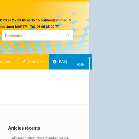
CPS et CV 03 65 96 15 15 hotline@altimed.fr
res Jean MARTY - Tél. 06 09 35 02 77
stance
Actualité
FAQ
FSE
Articles récents
ePrescription documentation de