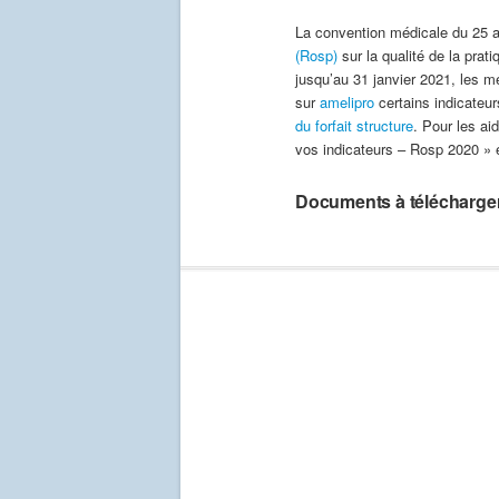
La convention médicale du 25 a
(Rosp)
sur la qualité de la prat
jusqu’au 31 janvier 2021, les mé
sur
amelipro
certains indicateur
du forfait structure
. Pour les ai
vos indicateurs – Rosp 2020 » e
Documents à télécharger 