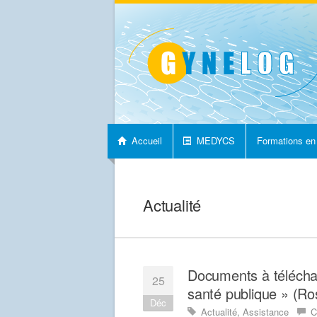
Accueil
MEDYCS
Formations en
Nous contacter
Actualité
Documents à téléchar
25
santé publique » (Ro
Déc
Actualité
,
Assistance
C