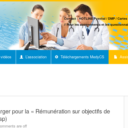
Contact : HOTLINE Pyxvital / DMP / Cartes 
// Pour les abonnements et les questionnai
 vidéos
L’association
Téléchargements MedyCS
Assi
ger pour la « Rémunération sur objectifs de
sp)
omments are off