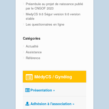
Préambule au projet de naissance publié
par le CNGOF 2023
MedyCS 9.6 Ségur version 9.6 version
stable
Les questionnaires en ligne
Catégories
Actualité
Assistance
Référence
MédyCS / Gynélog
Présentation »
Adhésion à l'association »