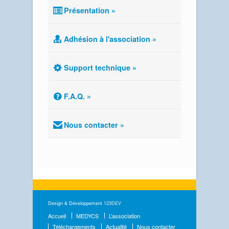
Présentation »
Adhésion à l'association »
Support technique »
F.A.Q. »
Nous contacter »
Design & Développement
123DEV
Accueil
MEDYCS
L’association
Téléchargements
Actualité
Nous contacter