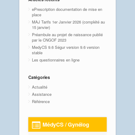
ePrescription documentation de mise en
place
MAJ Tarifs 1er Janvier 2026 (complété au
15 janvier)
Préambule au projet de naissance publié
par le CNGOF 2023
MedyCS 9.6 Ségur version 9.6 version
stable
Les questionnaires en ligne
Catégories
Actualité
Assistance
Référence
MédyCS / Gynélog