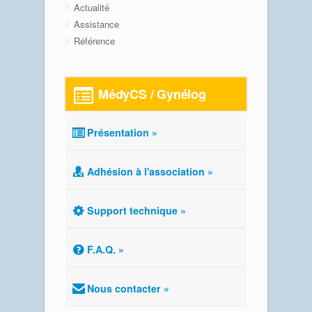
Actualité
Assistance
Référence
MédyCS / Gynélog
Présentation »
Adhésion à l'association »
Support technique »
F.A.Q. »
Nous contacter »