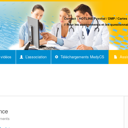
Contact : HOTLINE Pyxvital / DMP / Cartes 
// Pour les abonnements et les questionnai
 vidéos
L’association
Téléchargements MedyCS
Assi
nce
ments