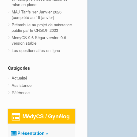
mise en place
MAJ Tarifs 1er Janvier 2026
(complété au 15 janvier)
Préambule au projet de naissance
publié par le CNGOF 2023
MedyCS 9.6 Ségur version 9.6
version stable
Les questionnaires en ligne
Catégories
Actualité
Assistance
Référence
MédyCS / Gynélog
Présentation »