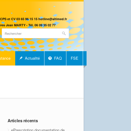
CPS et CV 03 65 96 15 15 hotline@altimed.fr
res Jean MARTY - Tél. 06 09 35 02 77
stance
Actualité
FAQ
FSE
Articles récents
ePrescription documentation de