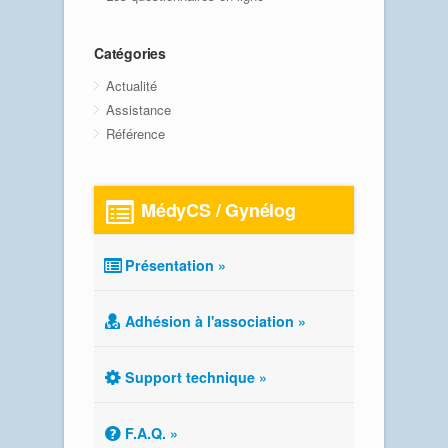
Catégories
Actualité
Assistance
Référence
MédyCS / Gynélog
Présentation »
Adhésion à l'association »
Support technique »
F.A.Q. »