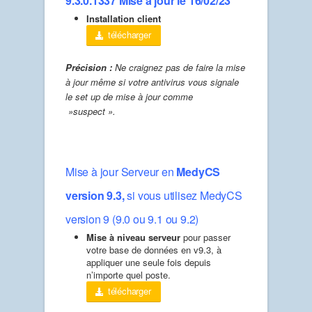
9.3.0.1337 Mise à jour le 16/02/23
Installation client
télécharger
Précision :
Ne craignez pas de faire la mise
à jour même si votre antivirus vous signale
le set up de mise à jour comme
»suspect ».
Mise à jour Serveur en
MedyCS
version 9.3,
si vous utilisez MedyCS
version 9 (9.0 ou 9.1 ou 9.2)
Mise à niveau serveur
pour passer
votre base de données en v9.3, à
appliquer une seule fois depuis
n’importe quel poste.
télécharger