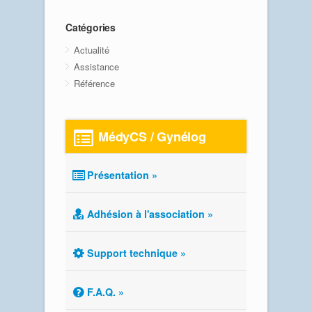
Catégories
Actualité
Assistance
Référence
MédyCS / Gynélog
Présentation »
Adhésion à l'association »
Support technique »
F.A.Q. »