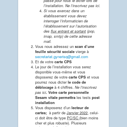
passe pour nous le dicter lors de
l’installation. Ne l’inscrivez pas ici.
Si vous exercez dans un
établissement vous devez
interroger l’informaticien de
l’établissement sur l’autorisation
des
flux entrant et sortant
(pop,
imap, smtp) de cette adresse
mail.
Vous nous adressez un
scan d’une
feuille sécurité
sociale
vierge à
secretariat.gynerisq@gmail.com
Et de votre
carte CPS
Le jour de l’installation vous serez
disponible vous-même et vous
disposerez de votre
carte CPS
et vous
pourrez nous dicter
le code de
déblocage
à 4 chiffres.
Ne l’inscrivez
pas ici
. Votre carte personnelle
Sesam vitale permettra
les tests
post
installation
Vous disposerez d’un
lecteur de
cartes;
à partir de
Janvier 2022
, celui-
ci doit être de type
PC/SC
(bien moins
cher et plus robuste). Plusieurs