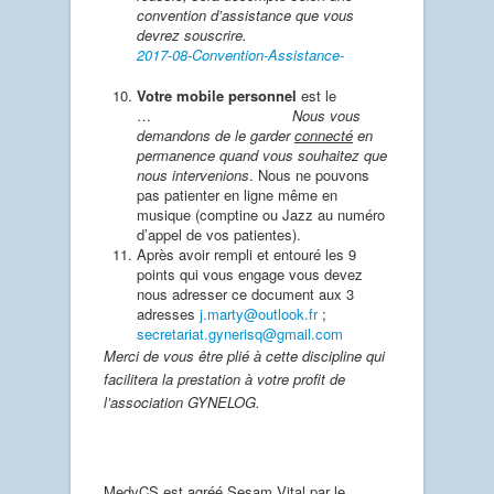
convention d’assistance que vous
devrez souscrire.
2017-08-Convention-Assistance-
Votre mobile personnel
est le
…
Nous vous
demandons de le garder
connecté
en
permanence quand vous souhaitez que
nous intervenions
. Nous ne pouvons
pas patienter en ligne même en
musique (comptine ou Jazz au numéro
d’appel de vos patientes).
Après avoir rempli et entouré les 9
points qui vous engage vous devez
nous adresser ce document aux 3
adresses
j.marty@outlook.fr
;
secretariat.gynerisq@gmail.com
Merci de vous être plié à cette discipline qui
facilitera la prestation à votre profit de
l’association GYNELOG.
MedyCS est agréé Sesam Vital par le