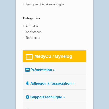
Les questionnaires en ligne
Catégories
Actualité
Assistance
Référence
MédyCS / Gynélog
Présentation »
Adhésion à l'association »
Support technique »