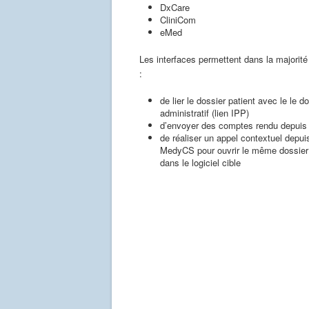
DxCare
CliniCom
eMed
Les interfaces permettent dans la majorit
:
de lier le dossier patient avec le le d
administratif (lien IPP)
d’envoyer des comptes rendu depui
de réaliser un appel contextuel depui
MedyCS pour ouvrir le même dossier 
dans le logiciel cible