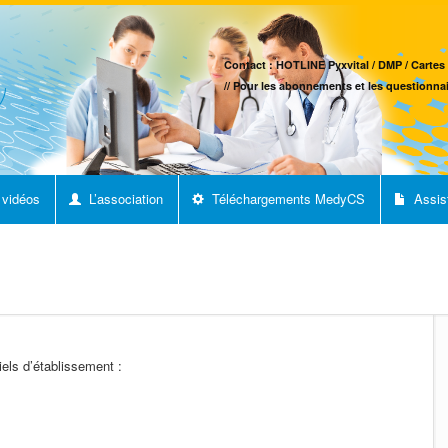
Contact : HOTLINE Pyxvital / DMP / Cartes 
// Pour les abonnements et les questionnai
 vidéos
L’association
Téléchargements MedyCS
Assis
els d’établissement :