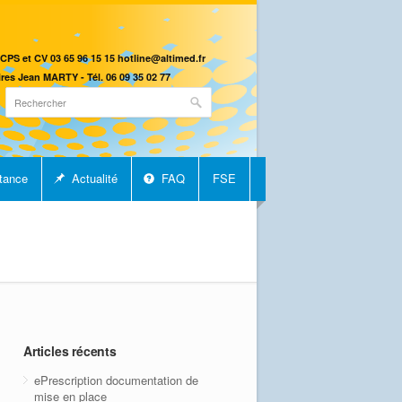
CPS et CV 03 65 96 15 15 hotline@altimed.fr
res Jean MARTY - Tél. 06 09 35 02 77
tance
Actualité
FAQ
FSE
Articles récents
ePrescription documentation de
mise en place