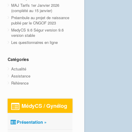
MAJ Tarifs 1er Janvier 2026
(complété au 15 janvier)
Préambule au projet de naissance
publié par le CNGOF 2023
MedyCS 9.6 Ségur version 9.6
version stable
Les questionnaires en ligne
Catégories
Actualité
Assistance
Référence
MédyCS / Gynélog
Présentation »