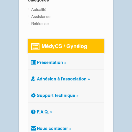
Actualité
Assistance
Référence
MédyCS / Gynélog
Présentation »
Adhésion à l'association »
Support technique »
F.A.Q. »
Nous contacter »